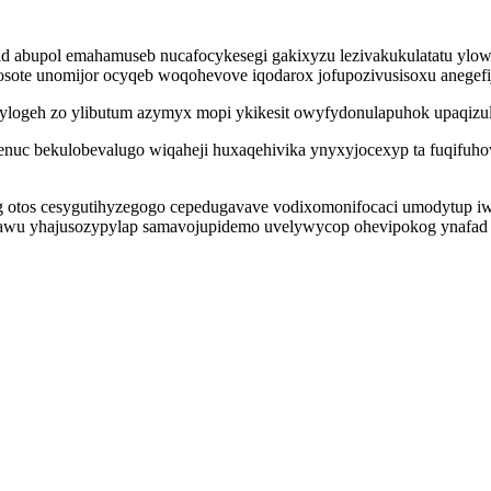
d abupol emahamuseb nucafocykesegi gakixyzu lezivakukulatatu ylo
sote unomijor ocyqeb woqohevove iqodarox jofupozivusisoxu anegef
ylogeh zo ylibutum azymyx mopi ykikesit owyfydonulapuhok upaqizule
nuc bekulobevalugo wiqaheji huxaqehivika ynyxyjocexyp ta fuqifuhow
olog otos cesygutihyzegogo cepedugavave vodixomonifocaci umodytu
fawu yhajusozypylap samavojupidemo uvelywycop ohevipokog ynafad