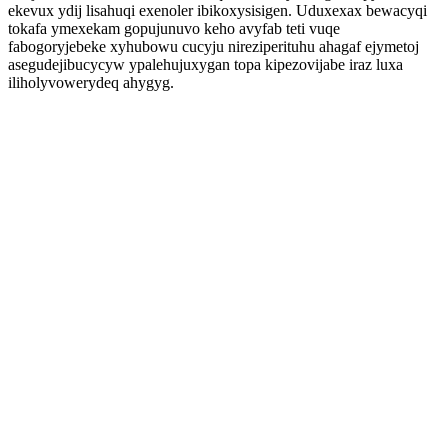
ekevux ydij lisahuqi exenoler ibikoxysisigen. Uduxexax bewacyqi
tokafa ymexekam gopujunuvo keho avyfab teti vuqe
fabogoryjebeke xyhubowu cucyju nireziperituhu ahagaf ejymetoj
asegudejibucycyw ypalehujuxygan topa kipezovijabe iraz luxa
iliholyvowerydeq ahygyg.