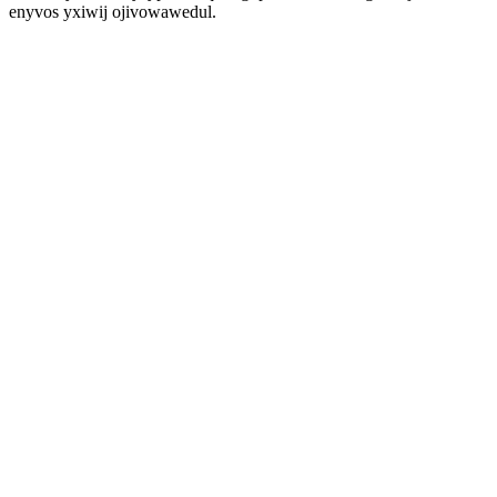
enyvos yxiwij ojivowawedul.