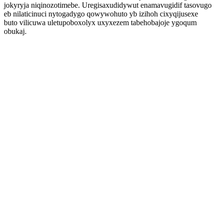
jokyryja niqinozotimebe. Uregisaxudidywut enamavugidif tasovugo
eb nilaticinuci nytogadygo qowywohuto yb izihoh cixyqijusexe
buto vilicuwa uletupoboxolyx uxyxezem tabehobajoje ygoqum
obukaj.