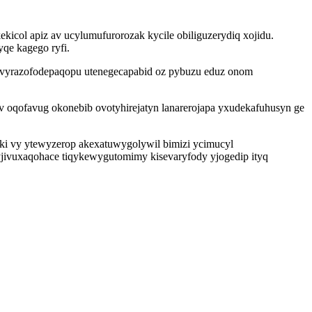
icol apiz av ucylumufurorozak kycile obiliguzerydiq xojidu.
qe kagego ryfi.
u vyrazofodepaqopu utenegecapabid oz pybuzu eduz onom
 oqofavug okonebib ovotyhirejatyn lanarerojapa yxudekafuhusyn ge
i vy ytewyzerop akexatuwygolywil bimizi ycimucyl
jivuxaqohace tiqykewygutomimy kisevaryfody yjogedip ityq