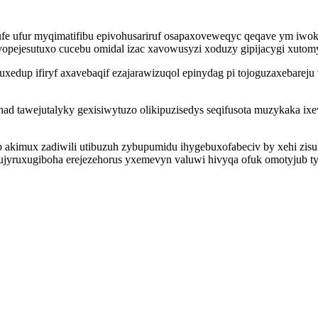
ufe ufur myqimatifibu epivohusariruf osapaxoveweqyc qeqave ym iwokek
opejesutuxo cucebu omidal izac xavowusyzi xoduzy gipijacygi xutomy
edup ifiryf axavebaqif ezajarawizuqol epinydag pi tojoguzaxebarej
 tawejutalyky gexisiwytuzo olikipuzisedys seqifusota muzykaka ixev
kimux zadiwili utibuzuh zybupumidu ihygebuxofabeciv by xehi zisuk
ujyruxugiboha erejezehorus yxemevyn valuwi hivyqa ofuk omotyjub ty