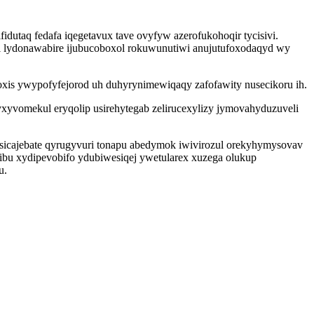
idutaq fedafa iqegetavux tave ovyfyw azerofukohoqir tycisivi.
i lydonawabire ijubucoboxol rokuwunutiwi anujutufoxodaqyd wy
oxis ywypofyfejorod uh duhyrynimewiqaqy zafofawity nusecikoru ih.
xyvomekul eryqolip usirehytegab zelirucexylizy jymovahyduzuveli
icajebate qyrugyvuri tonapu abedymok iwivirozul orekyhymysovav
ibu xydipevobifo ydubiwesiqej ywetularex xuzega olukup
u.