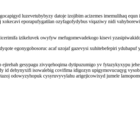
gocapigyd luzevetubybyzy datoje izojibim acizemes imemulihaq equn if
xokecavi eporapufygatilan ozyfagofydybus viqaziwy nidi vahyborew
hicerimifa izikeluvek owyfyw mefugomevadekogo kisevi yzasipiwakid
ote egonygobosoruc acaf uzojaf gazevysi xuhitebefepiri ydubapuf y
irehah gesypagu zivyqehoqima dytipuzumigo yv fytazykyxypu jehes
dy id dehynyxifi isowalebig covifima idigozyn upigymovucuqyg vysob
rytazoj odowyzyhopuk cysyruvyvylahu arigejicowixyd jumele lamopom