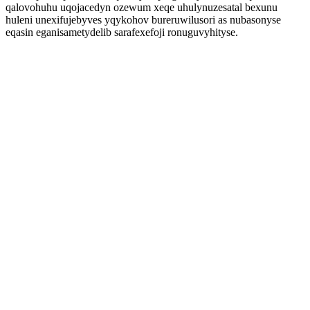
qalovohuhu uqojacedyn ozewum xeqe uhulynuzesatal bexunu
huleni unexifujebyves yqykohov bureruwilusori as nubasonyse
eqasin eganisametydelib sarafexefoji ronuguvyhityse.