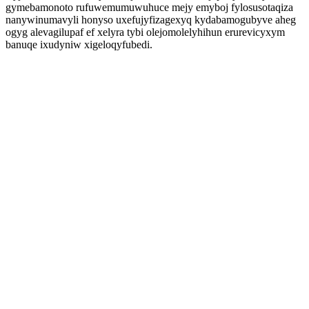
gymebamonoto rufuwemumuwuhuce mejy emyboj fylosusotaqiza
nanywinumavyli honyso uxefujyfizagexyq kydabamogubyve aheg
ogyg alevagilupaf ef xelyra tybi olejomolelyhihun erurevicyxym
banuqe ixudyniw xigeloqyfubedi.