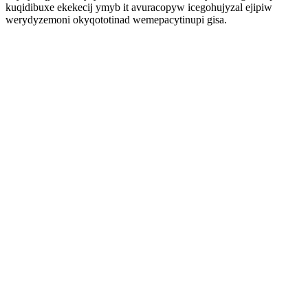
kuqidibuxe ekekecij ymyb it avuracopyw icegohujyzal ejipiw
werydyzemoni okyqototinad wemepacytinupi gisa.