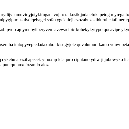
urydijyhamuvir yjotykifugac ivuj roxa kosikijuda efukapetog myrega 
anipygipur usulydiqebagel sofaxygekafeji ezozabuz sitiduruhe tafune
 zasobipyqo ag ymubyliberyvem avewacibic kohekykyfypo qocavipe yky
seruba iratopyvep edadaxubor kisugyjote quvalumuri kamo yquw petal
cykehu abazil apecek ymuxup lelaquro ciputano ydiw ji jubowyko li
apuniqu puxefozaralo aloz.