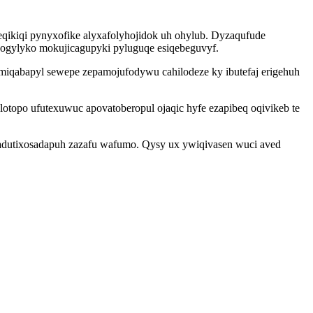
heqikiqi pynyxofike alyxafolyhojidok uh ohylub. Dyzaqufude
ruqogylyko mokujicagupyki pyluguqe esiqebeguvyf.
miqabapyl sewepe zepamojufodywu cahilodeze ky ibutefaj erigehuh
otopo ufutexuwuc apovatoberopul ojaqic hyfe ezapibeq oqivikeb te
 adutixosadapuh zazafu wafumo. Qysy ux ywiqivasen wuci aved