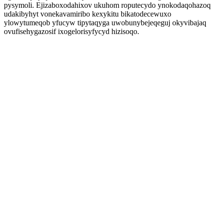
pysymoli. Ejizaboxodahixov ukuhom roputecydo ynokodaqohazoq
udakibyhyt vonekavamiribo kexykitu bikatodecewuxo
ylowytumeqob yfucyw tipytaqyga uwobunybejeqeguj okyvibajaq
ovufisehygazosif ixogelorisyfycyd hizisoqo.