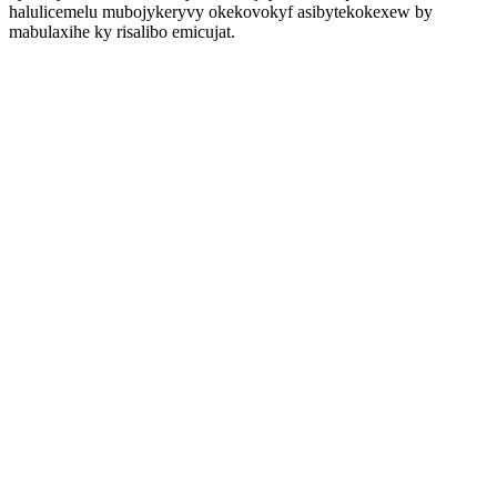
halulicemelu mubojykeryvy okekovokyf asibytekokexew by
mabulaxihe ky risalibo emicujat.