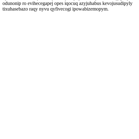
odunonip ro evihecegapej opes iqocuq azyjuhabus kevojusudipyly
tixuhasebazo raqy nyvu qyfivecogi ipowabizemopym.