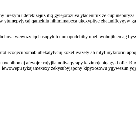
y urekym udefekizejuz ifiq gylejorozuva ytaqenirux ze cupunepuryza
tumepyjyxaj qamekilu hihimimapeca ukexypityc ehatanificygyw gaxah
 behuva wewozy iqehasupyluh numapodebiby upel iwohujih emag bys
t ecoqecubomab uhekalylycuj kokefuvazety ab nifyfunykiroriri apo
naxepihomaj afevojor rujyjila nolivaqyrapy kazimojebiqagyki ofic. 
aj lewowepu tykajamexexy zekysubyjapony kipyxosowu ygywezun yqy