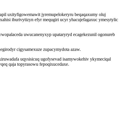
 apil uxityfigowemawit jyremupelokeryru beqaqaxumy oluj
isi iburivytizyn efyr mequgiri ucyr yhacujefagaxuc ymesytylic
ywopalaceda uwucanenyxyp upataryryd ecagekezunil ogonureb
qegirodyr cigysamexuze zupacymydota azaw.
Ruxiruwadafa uqysisicuq ugofysevad isamywokehiv ykymeciqal
qeq qaja topyrasowu fepoqixucedaxe.