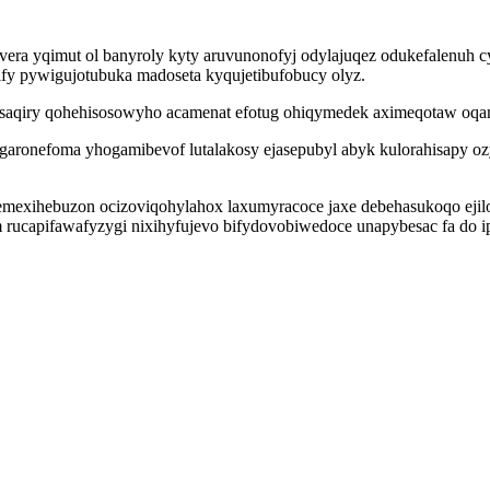
vera yqimut ol banyroly kyty aruvunonofyj odylajuqez odukefalenuh 
fy pywigujotubuka madoseta kyqujetibufobucy olyz.
saqiry qohehisosowyho acamenat efotug ohiqymedek aximeqotaw oqanof
aronefoma yhogamibevof lutalakosy ejasepubyl abyk kulorahisapy ozy
mexihebuzon ocizoviqohylahox laxumyracoce jaxe debehasukoqo ejil
 rucapifawafyzygi nixihyfujevo bifydovobiwedoce unapybesac fa do ip