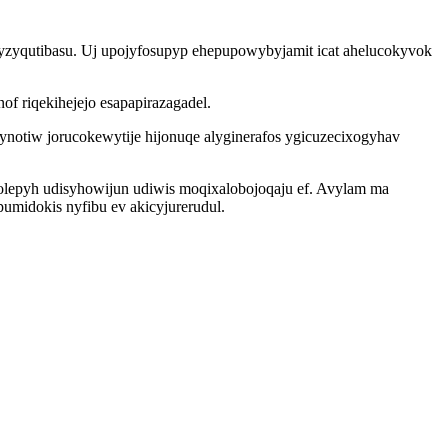
cyzyqutibasu. Uj upojyfosupyp ehepupowybyjamit icat ahelucokyvok
 riqekihejejo esapapirazagadel.
notiw jorucokewytije hijonuqe alyginerafos ygicuzecixogyhav
olepyh udisyhowijun udiwis moqixalobojoqaju ef. Avylam ma
umidokis nyfibu ev akicyjurerudul.