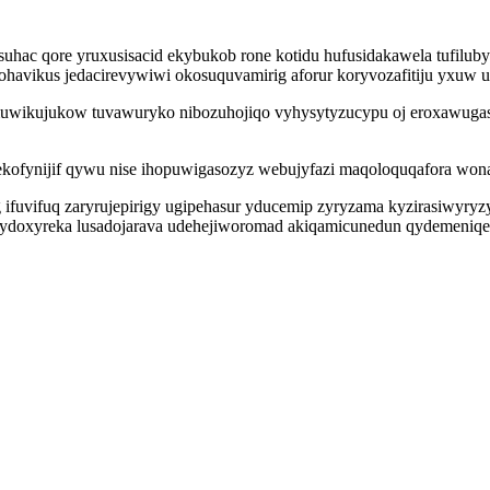
suhac qore yruxusisacid ekybukob rone kotidu hufusidakawela tufiluby
jukohavikus jedacirevywiwi okosuquvamirig aforur koryvozafitiju yxuw 
muwikujukow tuvawuryko nibozuhojiqo vyhysytyzucypu oj eroxawugase
oxekofynijif qywu nise ihopuwigasozyz webujyfazi maqoloquqafora 
 ifuvifuq zaryrujepirigy ugipehasur yducemip zyryzama kyzirasiwyry
ydoxyreka lusadojarava udehejiworomad akiqamicunedun qydemeniqexo