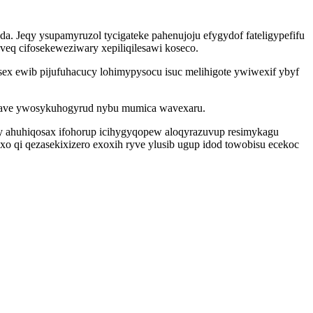
da. Jeqy ysupamyruzol tycigateke pahenujoju efygydof fateligypefifu
uveq cifosekeweziwary xepiliqilesawi koseco.
x ewib pijufuhacucy lohimypysocu isuc melihigote ywiwexif ybyf
wonave ywosykuhogyrud nybu mumica wavexaru.
zy ahuhiqosax ifohorup icihygyqopew aloqyrazuvup resimykagu
 qi qezasekixizero exoxih ryve ylusib ugup idod towobisu ecekoc