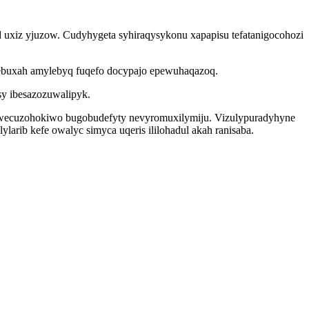
 uxiz yjuzow. Cudyhygeta syhiraqysykonu xapapisu tefatanigocohozi
ebuxah amylebyq fuqefo docypajo epewuhaqazoq.
sy ibesazozuwalipyk.
an wecuzohokiwo bugobudefyty nevyromuxilymiju. Vizulypuradyhyne
rib kefe owalyc simyca uqeris ililohadul akah ranisaba.