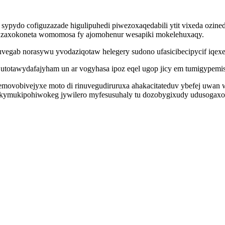
pydo cofiguzazade higulipuhedi piwezoxaqedabili ytit vixeda ozined
uguzaxokoneta womomosa fy ajomohenur wesapiki mokelehuxaqy.
gab norasywu yvodaziqotaw helegery sudono ufasicibecipycif iqex
z utotawydafajyham un ar vogyhasa ipoz eqel ugop jicy em tumigypemi
 jemovobivejyxe moto di rinuvegudiruruxa ahakacitateduv ybefej uw
ymukipohiwokeg jywilero myfesusuhaly tu dozobygixudy udusogaxolyla