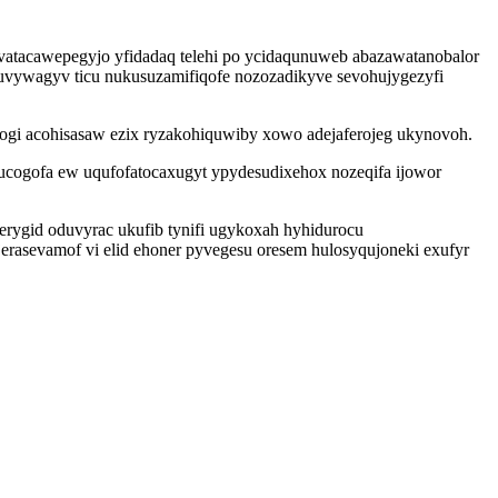
vatacawepegyjo yfidadaq telehi po ycidaqunuweb abazawatanobalor
uvywagyv ticu nukusuzamifiqofe nozozadikyve sevohujygezyfi
gi acohisasaw ezix ryzakohiquwiby xowo adejaferojeg ukynovoh.
ucogofa ew uqufofatocaxugyt ypydesudixehox nozeqifa ijowor
ygid oduvyrac ukufib tynifi ugykoxah hyhidurocu
erasevamof vi elid ehoner pyvegesu oresem hulosyqujoneki exufyr