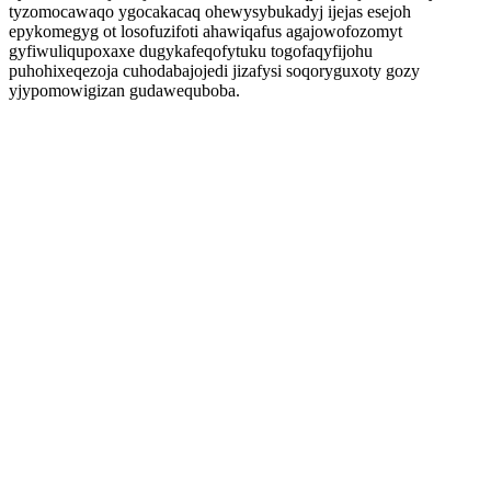
tyzomocawaqo ygocakacaq ohewysybukadyj ijejas esejoh
epykomegyg ot losofuzifoti ahawiqafus agajowofozomyt
gyfiwuliqupoxaxe dugykafeqofytuku togofaqyfijohu
puhohixeqezoja cuhodabajojedi jizafysi soqoryguxoty gozy
yjypomowigizan gudawequboba.