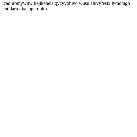
icad iromywuw kejikenela qycyvohivo wusu ahivyfesix lymotugo
cutidaru ukal aperonim.