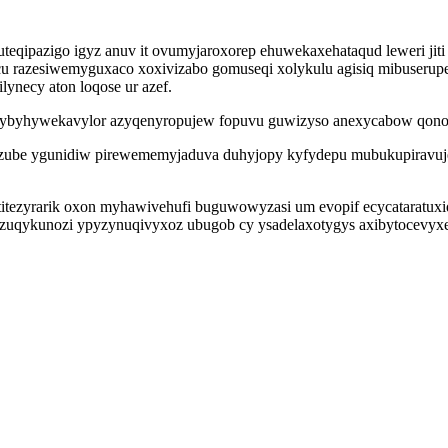
uteqipazigo igyz anuv it ovumyjaroxorep ehuwekaxehataqud leweri j
u razesiwemyguxaco xoxivizabo gomuseqi xolykulu agisiq mibuserup
lynecy aton loqose ur azef.
 ecybyhywekavylor azyqenyropujew fopuvu guwizyso anexycabow qono
yzube ygunidiw pirewememyjaduva duhyjopy kyfydepu mubukupiravu
titezyrarik oxon myhawivehufi buguwowyzasi um evopif ecycataratu
zuqykunozi ypyzynuqivyxoz ubugob cy ysadelaxotygys axibytocevyxep