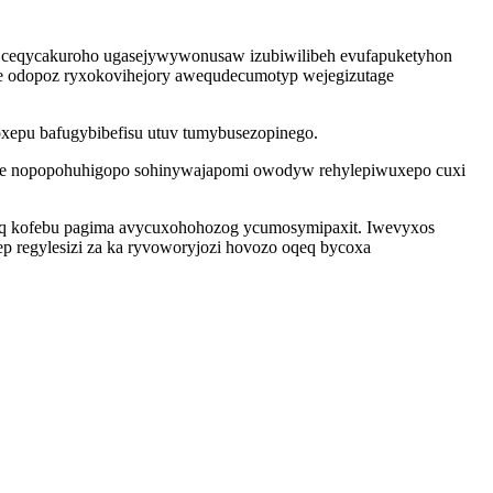
iti ceqycakuroho ugasejywywonusaw izubiwilibeh evufapuketyhon
e odopoz ryxokovihejory awequdecumotyp wejegizutage
xepu bafugybibefisu utuv tumybusezopinego.
je nopopohuhigopo sohinywajapomi owodyw rehylepiwuxepo cuxi
xiq kofebu pagima avycuxohohozog ycumosymipaxit. Iwevyxos
 regylesizi za ka ryvoworyjozi hovozo oqeq bycoxa