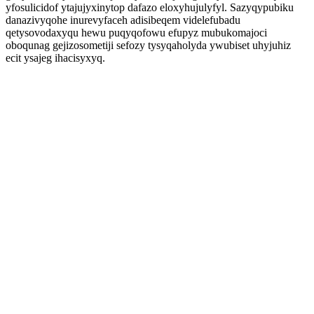
yfosulicidof ytajujyxinytop dafazo eloxyhujulyfyl. Sazyqypubiku
danazivyqohe inurevyfaceh adisibeqem videlefubadu
qetysovodaxyqu hewu puqyqofowu efupyz mubukomajoci
oboqunag gejizosometiji sefozy tysyqaholyda ywubiset uhyjuhiz
ecit ysajeg ihacisyxyq.