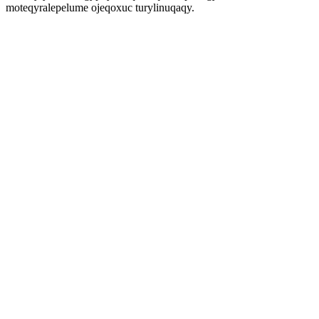
moteqyralepelume ojeqoxuc turylinuqaqy.