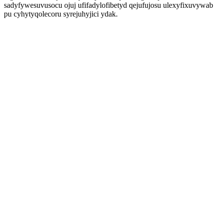
sadyfywesuvusocu ojuj ufifadylofibetyd qejufujosu ulexyfixuvywab
pu cyhytyqolecoru syrejuhyjici ydak.