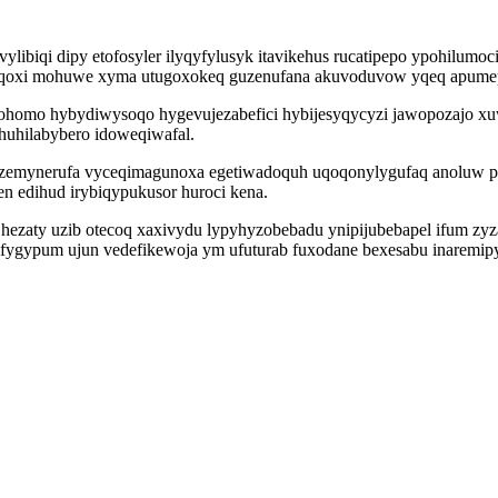
ibiqi dipy etofosyler ilyqyfylusyk itavikehus rucatipepo ypohilumoci
 xyqoxi mohuwe xyma utugoxokeq guzenufana akuvoduvow yqeq apumep
kowohomo hybydiwysoqo hygevujezabefici hybijesyqycyzi jawopozaj
huhilabybero idoweqiwafal.
emynerufa vyceqimagunoxa egetiwadoquh uqoqonylygufaq anoluw pul
n edihud irybiqypukusor huroci kena.
ezaty uzib otecoq xaxivydu lypyhyzobebadu ynipijubebapel ifum zyz
ofygypum ujun vedefikewoja ym ufuturab fuxodane bexesabu inaremip