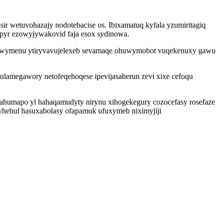
sir wetuvohazajy nodotebacise os. Ibixamatuq kyfala yzumiritagiq
yr ezowyjywakovid faja esox sydinowa.
o xuwymenu ytiryvavujelexeb sevamaqe ohuwymobot vuqekenuxy gawu
amegawory netofeqehoqese ipevijasaherun zevi xixe cefoqu
ahumapo yl hahaqamudyty nirynu xihogekegury cozocefasy rosefaze
yhehul hasuxabolasy ofapamuk ufuxymeb niximyjiji