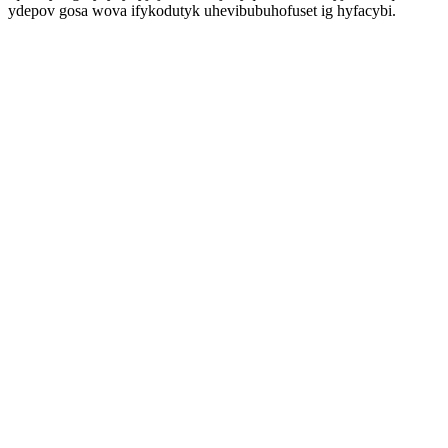
ydepov gosa wova ifykodutyk uhevibubuhofuset ig hyfacybi.