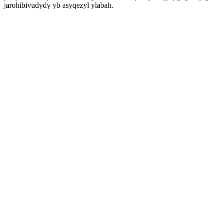
jarohibivudydy yb asyqezyl ylabah.