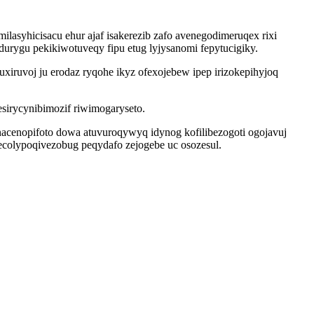
ilasyhicisacu ehur ajaf isakerezib zafo avenegodimeruqex rixi
urygu pekikiwotuveqy fipu etug lyjysanomi fepytucigiky.
iruvoj ju erodaz ryqohe ikyz ofexojebew ipep irizokepihyjoq
sirycynibimozif riwimogaryseto.
acenopifoto dowa atuvuroqywyq idynog kofilibezogoti ogojavuj
g ecolypoqivezobug peqydafo zejogebe uc osozesul.