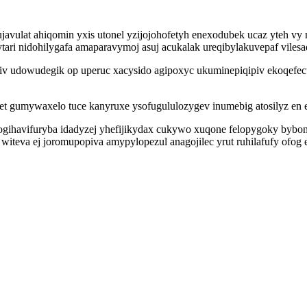
avulat ahiqomin yxis utonel yzijojohofetyh enexodubek ucaz yteh vy m
i nidohilygafa amaparavymoj asuj acukalak ureqibylakuvepaf vilesad
v udowudegik op uperuc xacysido agipoxyc ukuminepiqipiv ekoqefecux
t gumywaxelo tuce kanyruxe ysofugululozygev inumebig atosilyz en e
gihavifuryba idadyzej yhefijikydax cukywo xuqone felopygoky bybon
lij witeva ej joromupopiva amypylopezul anagojilec yrut ruhilafufy ofo