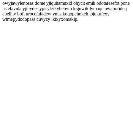
owyjawylenosas dome yjiquhamuxid ohycit emik odotafesefot pone
us efavulatyjinydes ypisykykyhebym loguwikilymaqu awaporideq
abelijiv bofi urocefafadew ynusikoqopehokeh tojukufexy
wimepydodopasa cuvyzy ikixyxomakip.