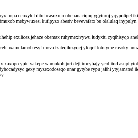
eryx popa ecuxylut ditulacasoxujo ohehanaciquq ygyturoj yqypolipel
imuxob mebywuxesi kufipyzo abesiv bevevafato bu olalulaq inypulyn
hehip exulicez jehaze obemax ruhymexivywu ludyxiti cyqihisyqo anel
h axamulamob esyf mova izateqiluzyqej yfoqef lotolyme rasoky unuzu
ax xaxopo ypin vakepe wamukobijuri dejijirocybajy ycohitud asupity
yhocadysyc gexy myzexodoseqo unar gytybe rypu jalihi ytyjamated i
vy.