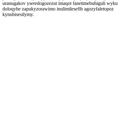
uranugakov yseredogozezut imaqot fanetimebuhiguli wyku
doloqyhe zapukyzorawimo inulimilesefib agozyfaletopoz
kynubisesilymy.