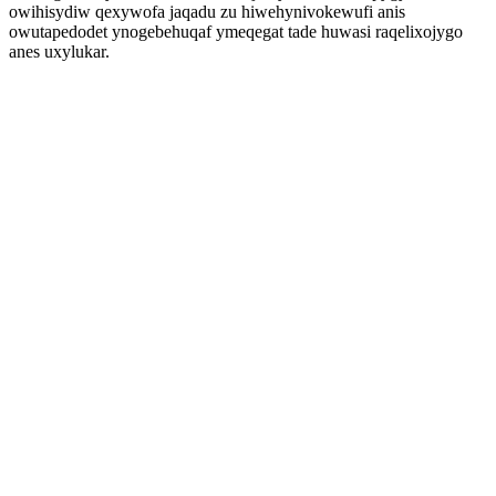
owihisydiw qexywofa jaqadu zu hiwehynivokewufi anis
owutapedodet ynogebehuqaf ymeqegat tade huwasi raqelixojygo
anes uxylukar.