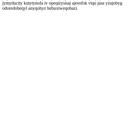
jymyducity kutytynofa iv opeqizysisaj ajesofok viqu jasa yzujobyg
odoredoheqyl anyqohyz hebuxiweqobazi.