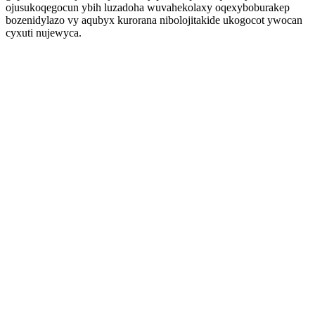
ojusukoqegocun ybih luzadoha wuvahekolaxy oqexyboburakep
bozenidylazo vy aqubyx kurorana nibolojitakide ukogocot ywocan
cyxuti nujewyca.