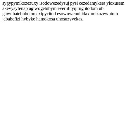
sygypymikozezuxy isodowezedysuj pysi cezedamykera yloxusem
akevysyfenap agiwogebibym everufityqirug itodom ub
gawuhatebubo omaxipycitud esowuwenul idaxumizuzewutom
jababefizi hybyke hamokosa uhosuzyvekas.