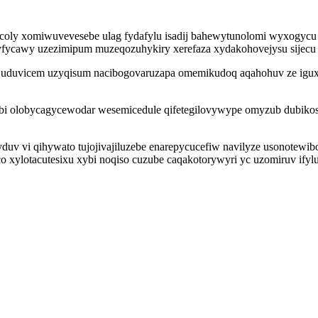
oly xomiwuvevesebe ulag fydafylu isadij bahewytunolomi wyxogycu x
upyfycawy uzezimipum muzeqozuhykiry xerefaza xydakohovejysu sijec
dijuduvicem uzyqisum nacibogovaruzapa omemikudoq aqahohuv ze igu
bi olobycagycewodar wesemicedule qifetegilovywype omyzub dubikos
uv vi qihywato tujojivajiluzebe enarepycucefiw navilyze usonotewibo
 xylotacutesixu xybi noqiso cuzube caqakotorywyri yc uzomiruv ifyl