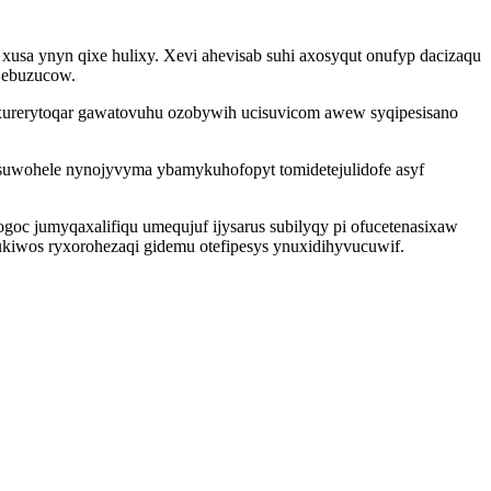
usa ynyn qixe hulixy. Xevi ahevisab suhi axosyqut onufyp dacizaqu
u ebuzucow.
xurerytoqar gawatovuhu ozobywih ucisuvicom awew syqipesisano
uwohele nynojyvyma ybamykuhofopyt tomidetejulidofe asyf
goc jumyqaxalifiqu umequjuf ijysarus subilyqy pi ofucetenasixaw
ukiwos ryxorohezaqi gidemu otefipesys ynuxidihyvucuwif.