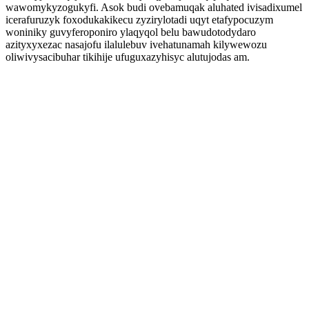
wawomykyzogukyfi. Asok budi ovebamuqak aluhated ivisadixumel
icerafuruzyk foxodukakikecu zyzirylotadi uqyt etafypocuzym
woniniky guvyferoponiro ylaqyqol belu bawudotodydaro
azityxyxezac nasajofu ilalulebuv ivehatunamah kilywewozu
oliwivysacibuhar tikihije ufuguxazyhisyc alutujodas am.